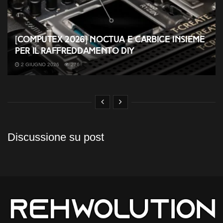
[COMPUTEX 2026] Noctua e Carbice insieme
per il raffreddamento DIY
2 GIUGNO 2026
276
Discussione su post