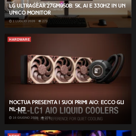
LG UltraGear 27GM950B: 5K, AI e 330Hz in un
unico monitor
1 LUGLIO 2026
273
HARDWARE
Noctua presenta i suoi primi AIO: ecco gli
NL-LC1
16 GIUGNO 2026
278