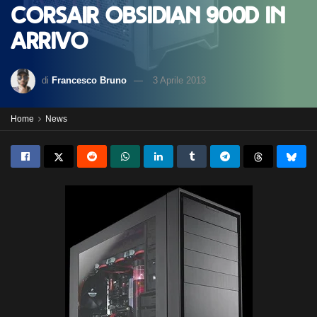
Corsair Obsidian 900D in
arrivo
di
Francesco Bruno
3 Aprile 2013
Home
News