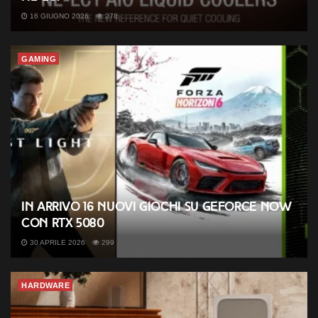
16 GIUGNO 2026
278
GAMING
In arrivo 16 nuovi giochi su GeForce NOW
con RTX 5080
30 APRILE 2026
299
HARDWARE