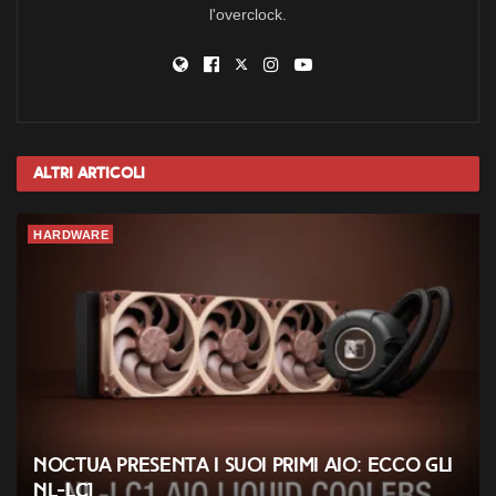
l'overclock.
Altri
Articoli
HARDWARE
Noctua presenta i suoi primi AIO: ecco gli
NL-LC1