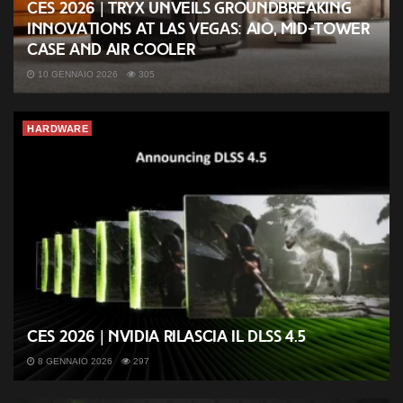
CES 2026 | TRYX unveils groundbreaking
innovations at Las Vegas: AIO, mid-tower
case and air cooler
10 GENNAIO 2026
305
HARDWARE
CES 2026 | Nvidia rilascia il DLSS 4.5
8 GENNAIO 2026
297