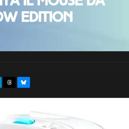
nta il Mouse da
ow Edition