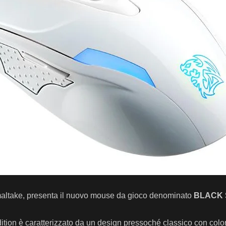
maltake, presenta il nuovo mouse da gioco denominato
BLACK S
tion è caratterizzato da un design pressoché classico con color