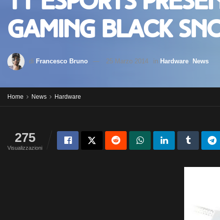
Tt eSports prese
gaming BLACK Sn
di
Francesco Bruno
25 Marzo 2014
in
Hardware
,
News
Home
News
Hardware
275
Visualizzazioni