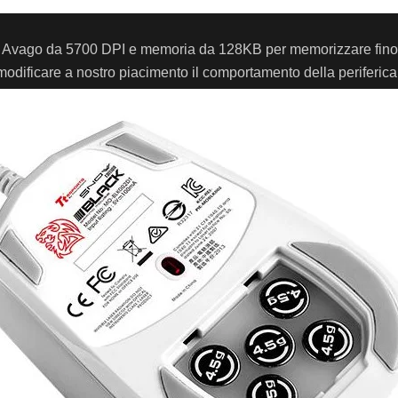
ser Avago da 5700 DPI e memoria da 128KB per memorizzare fino 
modificare a nostro piacimento il comportamento della periferica