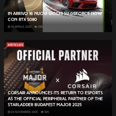
In arrivo 16 nuovi giochi su GeForce NOW
con RTX 5080
30 APRILE 2026
298
ARTICLES
CORSAIR Announces its Return to Esports
as the Official Peripheral Partner of the
StarLadder Budapest Major 2025
24 NOVEMBRE 2025
305