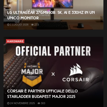
LG UltraGear 27GM950B: 5K, AI e 330Hz in un
unico monitor
1 LUGLIO 2026
273
HARDWARE
CORSAIR è partner ufficiale dello
StarLadder Budapest Major 2025
24 NOVEMBRE 2025
303