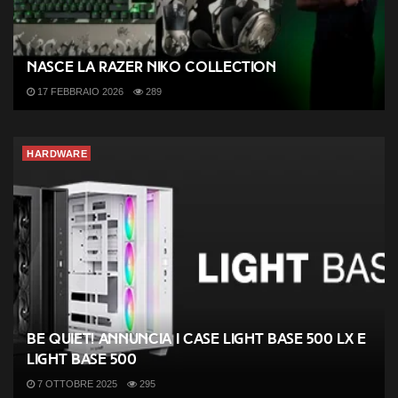
Nasce la Razer NiKo Collection
17 FEBBRAIO 2026
289
HARDWARE
be quiet! annuncia i case Light Base 500 LX e
Light Base 500
7 OTTOBRE 2025
295