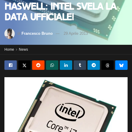
Haswell: Intel svela la
data ufficiale!
di
Francesco Bruno
29 Aprile 2013
Home
News