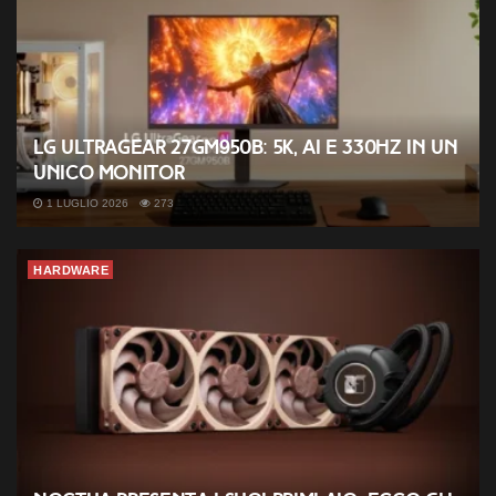
LG UltraGear 27GM950B: 5K, AI e 330Hz in un
unico monitor
1 LUGLIO 2026
273
HARDWARE