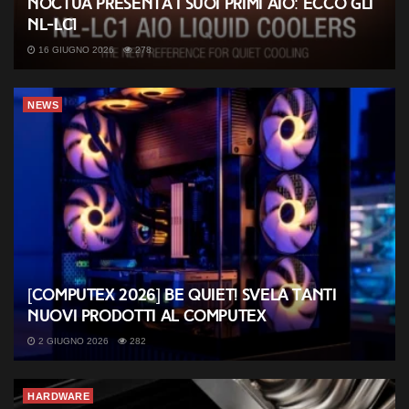
Noctua presenta i suoi primi AIO: ecco gli
NL-LC1
16 GIUGNO 2026
278
NEWS
[COMPUTEX 2026] be quiet! svela tanti
nuovi prodotti al Computex
2 GIUGNO 2026
282
HARDWARE