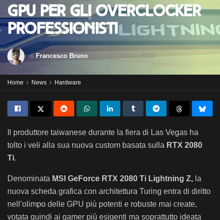
GPU per gli overclocker
professionisti
di
Francesco Bruno
14 Gennaio 2019
Home
News
Hardware
Il produttore taiwanese durante la fiera di Las Vegas ha
tolto i veli alla sua nuova custom basata sulla
RTX 2080
Ti
.
Denominata
MSI GeForce
RTX 2080 Ti Lightning Z,
la
nuova scheda grafica con architettura Turing entra di diritto
nell’olimpo delle GPU più potenti e robuste mai create,
votata quindi ai gamer più esigenti ma soprattutto ideata