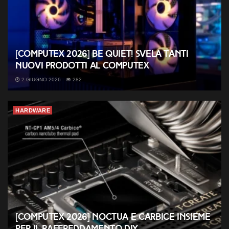
[COMPUTEX 2026] be quiet! svela tanti
nuovi prodotti al Computex
2 GIUGNO 2026
282
HARDWARE
[COMPUTEX 2026] Noctua e Carbice insieme
per il raffreddamento DIY