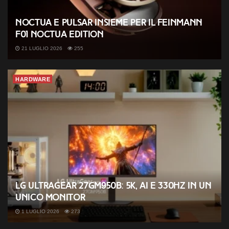
Noctua e Pulsar insieme per il Feinmann
F01 Noctua Edition
21 LUGLIO 2026
255
HARDWARE
LG UltraGear 27GM950B: 5K, AI e 330Hz in un
unico monitor
1 LUGLIO 2026
273