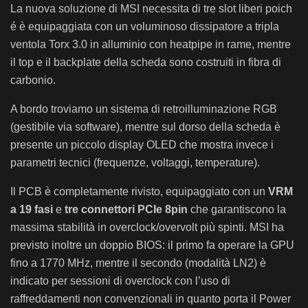
La nuova soluzione di MSI necessita di tre slot liberi poich
é è equipaggiata con un voluminoso dissipatore a tripla
ventola Torx 3.0 in alluminio con heatpipe in rame, mentre
il top e il backplate della scheda sono costruiti in fibra di
carbonio.
A bordo troviamo un sistema di retroilluminazione RGB
(gestibile via software), mentre sul dorso della scheda è
presente un piccolo display OLED che mostra invece i
parametri tecnici (frequenze, voltaggi, temperature).
Il PCB è completamente rivisto, equipaggiato con un
VRM
a 19 fasi
e
tre connettori PCIe 8pin
che garantiscono la
massima stabilità in overclock/overvolt più spinti. MSI ha
previsto inoltre un doppio BIOS: il primo fa operare la GPU
fino a 1770 MHz, mentre il secondo (modalità LN2) è
indicato per sessioni di overclock con l’uso di
raffreddamenti non convenzionali in quanto porta il Power