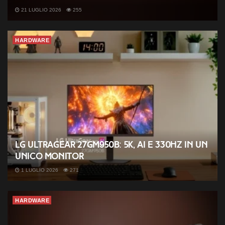
21 LUGLIO 2026
255
HARDWARE
LG UltraGear 27GM950B: 5K, AI e 330Hz in un
unico monitor
1 LUGLIO 2026
271
HARDWARE