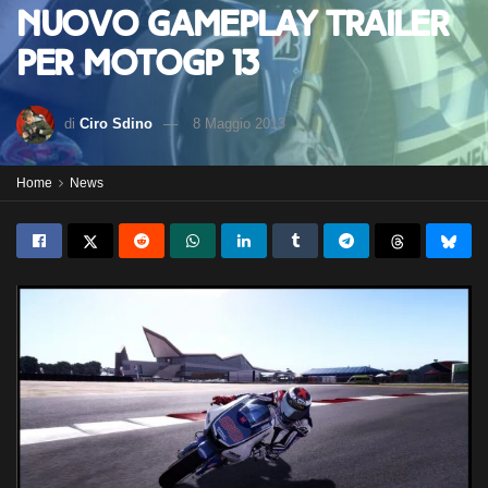
Nuovo gameplay trailer
per MotoGP 13
di
Ciro Sdino
8 Maggio 2013
Home
News