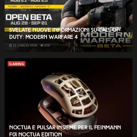
Svelate nuove informazioni su Call of
Duty: Modern Warfare 4
21 LUGLIO 2026
258
GAMING
Noctua e Pulsar insieme per il Feinmann
F01 Noctua Edition