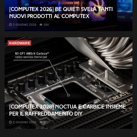
[COMPUTEX 2026] be quiet! svela tanti
nuovi prodotti al Computex
2 GIUGNO 2026
280
HARDWARE
[COMPUTEX 2026] Noctua e Carbice insieme
per il raffreddamento DIY
2 GIUGNO 2026
276