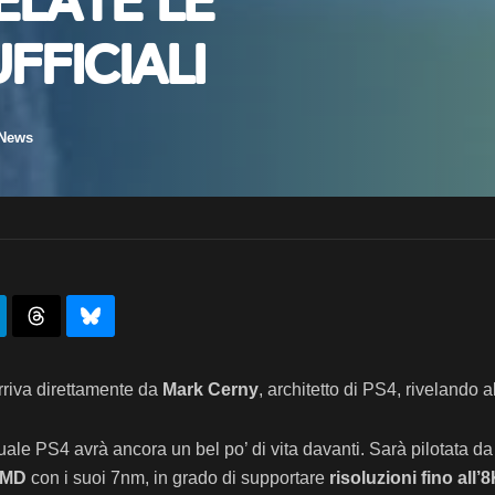
elate le
fficiali
News
arriva direttamente da
Mark Cerny
, architetto di PS4, rivelando a
ttuale PS4 avrà ancora un bel po’ di vita davanti. Sarà pilotata d
MD
con i suoi 7nm, in grado di supportare
risoluzioni fino all’