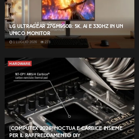
LG UltraGear 27GM950B: 5K, AI e 330Hz in un
unico monitor
1 LUGLIO 2026
273
HARDWARE
[COMPUTEX 2026] Noctua e Carbice insieme
per il raffreddamento DIY