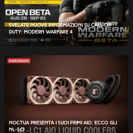
Svelate nuove informazioni su Call of
Duty: Modern Warfare 4
21 LUGLIO 2026
258
HARDWARE
Noctua presenta i suoi primi AIO: ecco gli
NL-LC1