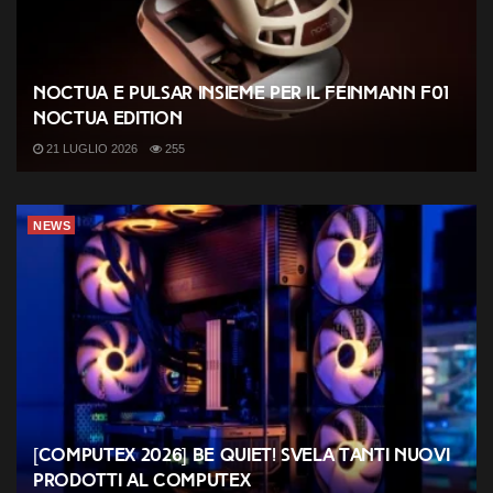
Noctua e Pulsar insieme per il Feinmann F01
Noctua Edition
21 LUGLIO 2026
255
NEWS
[COMPUTEX 2026] be quiet! svela tanti nuovi
prodotti al Computex