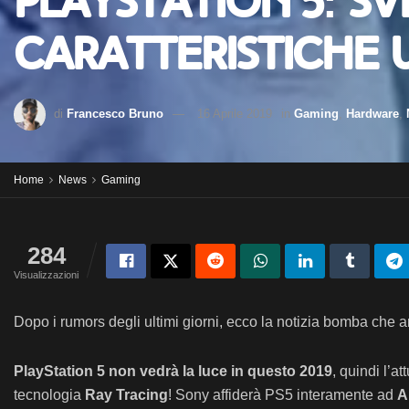
PlayStation 5: sv
caratteristiche u
di
Francesco Bruno
16 Aprile 2019
in
Gaming
,
Hardware
,
Home
News
Gaming
284
Visualizzazioni
Dopo i rumors degli ultimi giorni, ecco la notizia bomba che 
PlayStation 5
non vedrà la luce in questo 2019
, quindi l’a
tecnologia
Ray Tracing
! Sony affiderà PS5 interamente ad
A