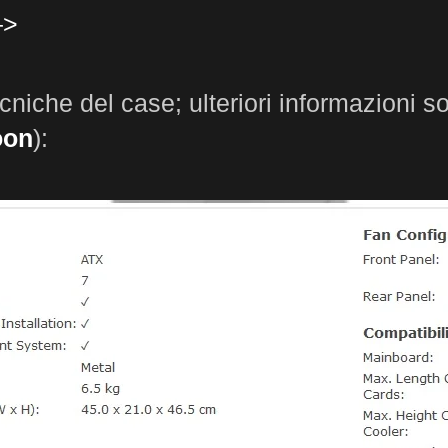
–>
ecniche del case; ulteriori informazioni s
oon
):