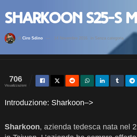
Sharkoon S25-S 
di
Ciro Sdino
14 Novembre 2016
in
Senza categoria
706
Visualizzazioni
Introduzione: Sharkoon–>
Sharkoon
, azienda tedesca nata nel 