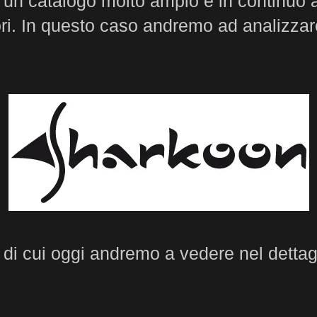
 un catalogo molto ampio e in continuo a
tori. In questo caso andremo ad analizza
, di cui oggi andremo a vedere nel dettag