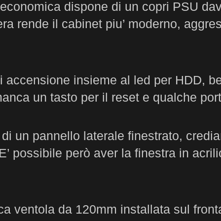
e economica dispone di un copri PSU dav
era rende il cabinet piu’ moderno, aggr
o di accensione insieme al led per HDD, 
manca un tasto per il reset e qualche po
i un pannello laterale finestrato, credi
. E’ possibile però aver la finestra in a
ica ventola da 120mm installata sul fronta