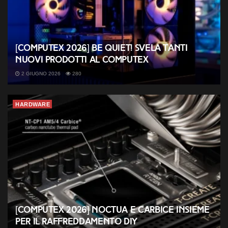
[COMPUTEX 2026] be quiet! svela tanti
nuovi prodotti al Computex
2 GIUGNO 2026
280
HARDWARE
[COMPUTEX 2026] Noctua e Carbice insieme
per il raffreddamento DIY