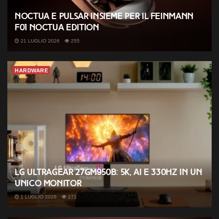
Noctua e Pulsar insieme per il Feinmann
F01 Noctua Edition
21 LUGLIO 2026
255
HARDWARE
LG UltraGear 27GM950B: 5K, AI e 330Hz in un
unico monitor
1 LUGLIO 2026
271