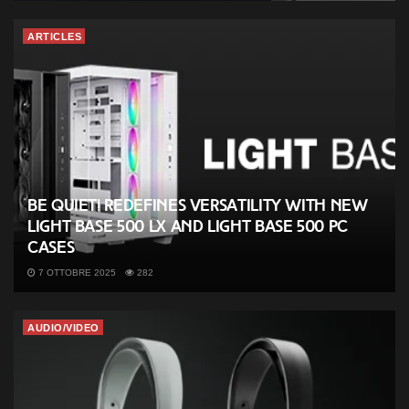
ARTICLES
be quiet! redefines versatility with new
Light Base 500 LX and Light Base 500 PC
cases
7 OTTOBRE 2025
282
AUDIO/VIDEO