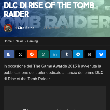
DLC di Rise of the Tomb
Raider
di
Ciro Sdino
4 Dicembre 2015
Home
News
Gaming
In occasione dei
The Game Awards 2015
è avvenuta la
pubblicazione del trailer dedicato al lancio del primo
DLC
di Rise of the Tomb Raider.