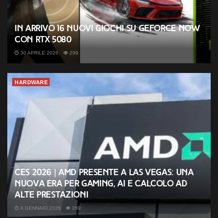
In arrivo 16 nuovi giochi su GeForce NOW
con RTX 5080
30 APRILE 2026
299
HARDWARE
CES 2026 | AMD presente a Las Vegas: una
nuova era per gaming, AI e calcolo ad
alte prestazioni
8 GENNAIO 2026
289