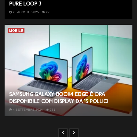
Pure Loop 3
26 AGOSTO 2025
293
MOBILE
Samsung Galaxy Book4 Edge è ora
disponibile con display da 15 pollici
4 SETTEMBRE 2024
781