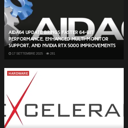
AIDA64 Update Brings Faster 64-Bit
Performance, Enhanced Multi-Monitor
Support, and NVIDIA RTX 5000 Improvements
17 SETTEMBRE 2025
281
HARDWARE