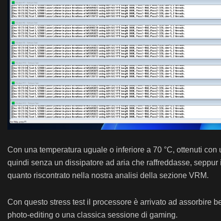
Con una temperatura uguale o inferiore a 70 °C, ottenuti con un
quindi senza un dissipatore ad aria che raffreddasse, seppur
quanto riscontrato nella nostra analisi della sezione VRM.
Con questo stress test il processore è arrivato ad assorbire 
photo-editing o una classica sessione di gaming.