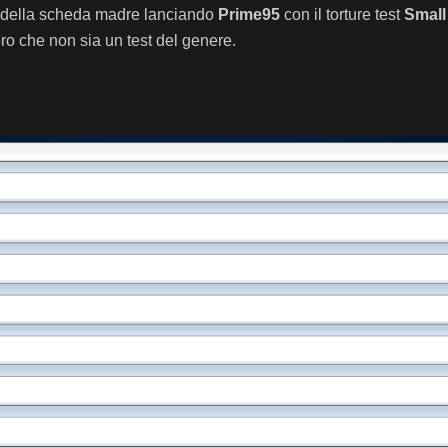
e della scheda madre lanciando
Prime95
con il torture test
Small
oro che non sia un test del genere.