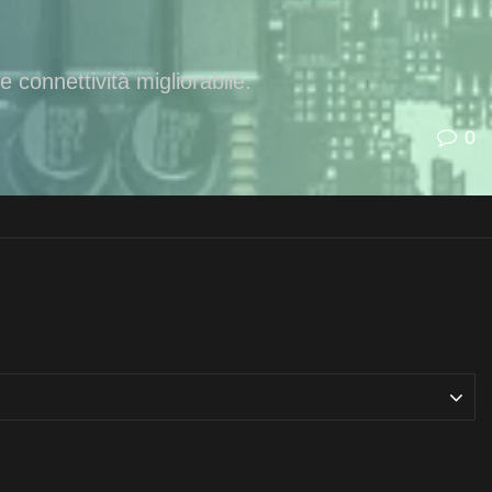
connettività migliorabile.
0