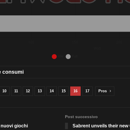
th 3 rows and 3 columns follows.
e consumi
10
11
12
13
14
15
16
17
Pros
Post successivo
 nuovi giochi
Sabrent unveils their ne