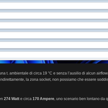
a t. ambientale di circa 19 °C e senza l’ausilio di alcun airflow
 indirettamente, la zona socket, non possiamo che essere soddi
ben
274 Watt
e circa
170 Ampere
, uno scenario ben lontano da 