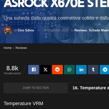
ASRock X670E Ste
Una scheda dalla qualità costruttiva solida e dal
di
Ciro Sdino
24 Dicembre 2022
in
Reviews
,
Schede Madr
Home
Reviews
8.8k
Visualizzazioni
16.
Temperature 
JUMP TO SECTION
Temperature VRM