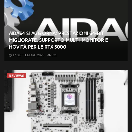
AIDA64 si aggiorna: prestazioni 64-bit
migliorate, supporto multi-monitor e
novità per le RTX 5000
17 SETTEMBRE 2025
321
REVIEWS