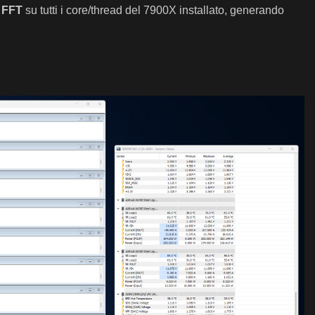
 FFT
su tutti i core/thread del 7900X installato, generando