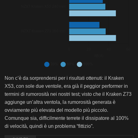
Bar chart. Data table with 14 rows and 4 columns follows.
Non c’è da sorprendersi per i risultati ottenuti: il Kraken
Rumorosità – NZXT Kraken Z73
Rumorosità – NZXT Kraken Z73
X53, con sole due ventole, era già il peggior performer in
30%
60%
termini di rumorosità nei nostri test; visto che il Kraken Z73
Noctua NH-U12S chromax.black
29,5
30,4
aggiunge un’altra ventola, la rumorosità generata è
Noctua NH-U12S Redux
30,1
31,1
ovviamente più elevata del modello più piccolo.
Comunque sia, difficilmente terrete il dissipatore al 100%
Noctua NH-U9S chromax.black
29,6
30,8
di velocità, quindi è un problema “fittizio”.
Thermalright TA-140
29,5
31,1