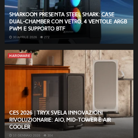
Sharkoon presenta Steel Shark: case
dual-chamber con vetro, 4 ventole ARGB
PWM e supporto BTF
30 APRILE 2026
272
HARDWARE
CES 2026 | TRYX svela innovazioni
rivoluzionarie: AIO, mid-tower e air
cooler
10 GENNAIO 2026
304