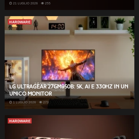
21 LUGLIO 2026
255
HARDWARE
LG UltraGear 27GM950B: 5K, AI e 330Hz in un
unico monitor
1 LUGLIO 2026
273
HARDWARE