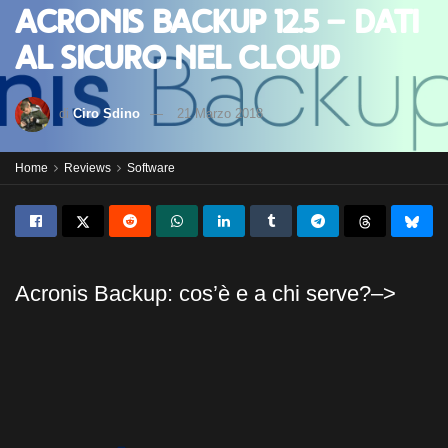
Acronis Backup 12.5 – Dati
al sicuro nel Cloud
di
Ciro Sdino
21 Marzo 2018
Home
Reviews
Software
Acronis Backup: cos’è e a chi serve?–>