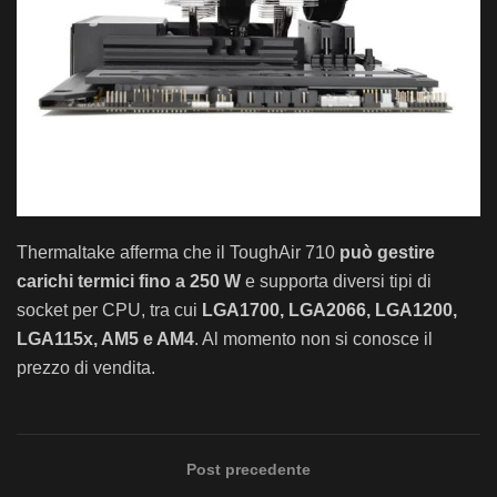
Therm
alt
ake
a
ffer
ma
che
il
Tough
Air
710
può gestire
carichi termici fino a 250 W
e
support
a
divers
i
tip
i
di
socket
per
CPU
,
tra
cui
LGA1700, LGA2066, LGA1200,
LGA115x, AM5 e AM4
.
Al momento non si conosce il
pre
zzo
di vendita.
Post precedente