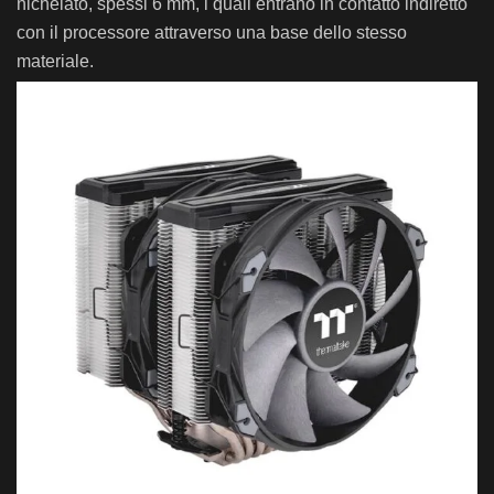
nich
el
ato,
sp
ess
i
6
mm,
i quali entr
ano
in
cont
atto
ind
ire
t
to
con
il
process
ore
attravers
o
una
base
dello
stesso
mater
iale
.