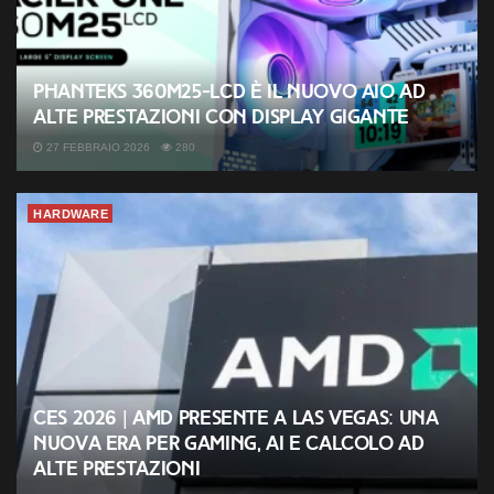
Phanteks 360M25-LCD è il nuovo AIO ad
alte prestazioni con display gigante
27 FEBBRAIO 2026
280
HARDWARE
CES 2026 | AMD presente a Las Vegas: una
nuova era per gaming, AI e calcolo ad
alte prestazioni