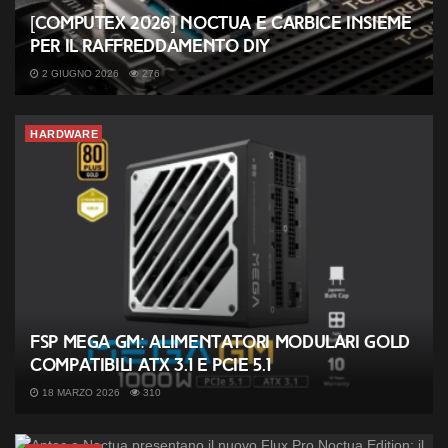
[COMPUTEX 2026] Noctua e Carbice insieme
per il raffreddamento DIY
2 GIUGNO 2026
276
HARDWARE
FSP MEGA GM: alimentatori modulari Gold
compatibili ATX 3.1 e PCIe 5.1
18 MARZO 2026
310