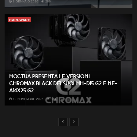
8 GENNAIO 2026
289
HARDWARE
Noctua presenta le versioni
chromax.black dei suoi NH-D15 G2 e NF-
A14x25 G2
19 NOVEMBRE 2025
283