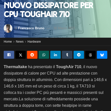
nuovo dissipatore per
CPU ToughAir 710
di
Francesco Bruno
30 Marzo 2023
Home
News
Hardware
Thermaltake
ha presentato
il
ToughAir 710
,
il nuovo
dissip
atore
di
cal
ore
per
CPU
ad alte prestazione
con
d
opp
ia
str
utt
ura
in
all
umin
io
.
Con
dimension
i
pari a
148
,
6
x
146
,
6
x
165
mm ed un peso di circa 1 kg
,
il
TA
710
si
colloca tra i cooler PC più pesanti e massicci presenti sul
mercato
.
La soluzione di raffreddamento
poss
ied
e
una
str
utt
ura
a
d
opp
ia
torre, con s
et
te
heat
pipe
in
r
ame