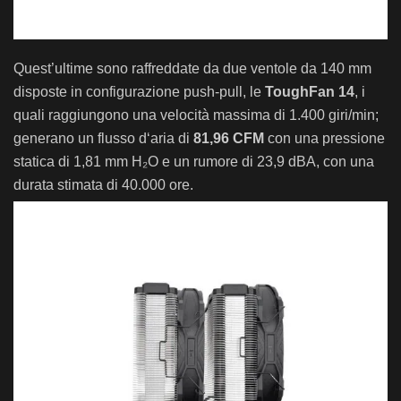
Quest’
ult
ime
sono
r
aff
redd
ate
da
due
vent
ole
da
140
mm
dis
post
e
in
configur
azione
push
-p
ull
, le
Tough
Fan
14
,
i
quali
rag
gi
ung
ono
una
veloc
ità
mass
ima
di
1
.
400
g
iri
/min;
gener
ano
un
fl
us
so
d
‘
aria
di
81,96 CFM
con
una
press
ione
static
a
di
1
,
81
mm
H
₂
O
e
un
rum
ore
di
23
,
9
d
BA, con
una
dur
ata
stim
ata
di
40
.
000
ore
.