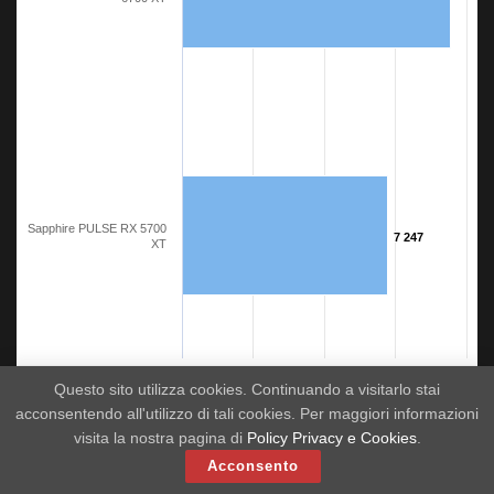
Sapphire PULSE RX 5700
7 247
7 247
XT
0
2.5k
5k
7.5k
10k
Questo sito utilizza cookies. Continuando a visitarlo stai
Time Spy
acconsentendo all'utilizzo di tali cookies. Per maggiori informazioni
visita la nostra pagina di
Policy Privacy e Cookies
.
3DMark Time Spy – Sapphire NITRO+ RX 6700 XT: Qualità massima, higher is better
3DMark Time Spy – Sapphire NITRO+ RX 6700 XT
Acconsento
Time Spy