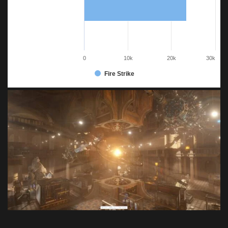
0
10k
20k
30k
Fire Strike
3DMark Fire Strike – Sapphire NITRO+ RX 6700 XT: Qualità massima, higher is better
3DMark Fire Strike – Sapphire NITRO+ RX 6700 XT
Fire Strike
Sapphire NITRO+ RX 6700 XT
27.673
Sapphire PULSE RX 5700 XT
23.441