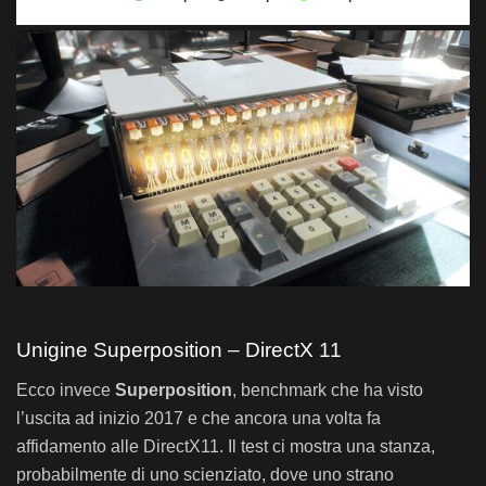
Unigine Heaven 4.0 – Sapphire NITRO+ RX 6700 XT: Qualità massima, higher is better
Unigine Heaven 4.0 – Sapphire NITRO+ RX 6700 XT
1080p
1440p
2
Sapphire NITRO+ RX 6700 XT
213,1
145,2
6
Sapphire PULSE RX 5700 XT
160,5
99,5
4
Unigine Superposition – DirectX 11
Ecco invece
Superposition
, benchmark che ha visto
l’uscita ad inizio 2017 e che ancora una volta fa
affidamento alle DirectX11. Il test ci mostra una stanza,
probabilmente di uno scienziato, dove uno strano