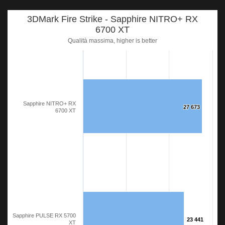
3DMark Fire Strike - Sapphire NITRO+ RX
6700 XT
Qualità massima, higher is better
Sapphire NITRO+ RX
27 673
27 673
6700 XT
Sapphire PULSE RX 5700
23 441
23 441
XT