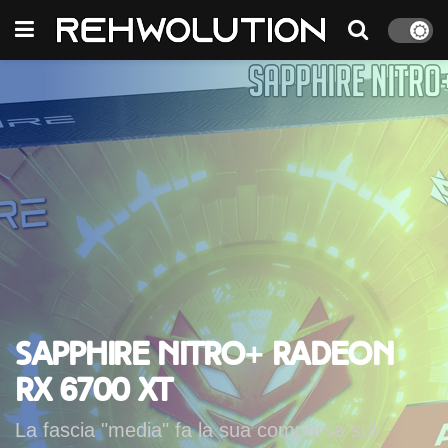
Sapphire NITRO+ Radeon
RX 6700 XT
La fascia "media" fa la sua comparsa sul