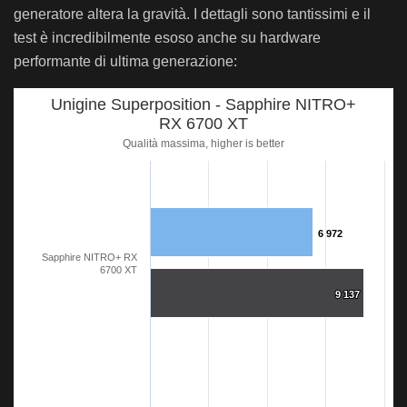
generatore altera la gravità. I dettagli sono tantissimi e il
test è incredibilmente esoso anche su hardware
performante di ultima generazione:
Unigine Superposition - Sapphire NITRO+
RX 6700 XT
Qualità massima, higher is better
6 972
6 972
Sapphire NITRO+ RX
6700 XT
9 137
9 137