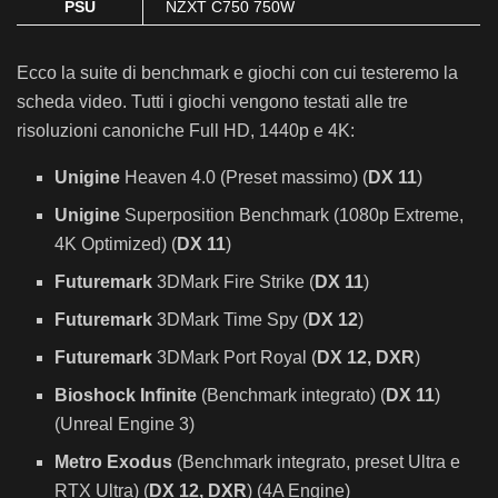
PSU
NZXT C750 750W
Case
Corsair iCUE 5000X RGB
Ecco la suite di benchmark e giochi con cui testeremo la
Monitor
LG 27UK650
scheda video. Tutti i giochi vengono testati alle tre
Keyboard
Razer Blackwidow Lite Mercury Edition
risoluzioni canoniche Full HD, 1440p e 4K:
Mouse
XTRFY M4 Retro Gaming Mouse
Unigine
Heaven 4.0 (Preset massimo) (
DX 11
)
OS
Windows 10 Pro for WS x64 20H2
Unigine
Superposition Benchmark (1080p Extreme,
4K Optimized) (
DX 11
)
Futuremark
3DMark Fire Strike (
DX 11
)
Futuremark
3DMark Time Spy (
DX 12
)
Futuremark
3DMark Port Royal (
DX 12, DXR
)
Bioshock Infinite
(Benchmark integrato) (
DX 11
)
(Unreal Engine 3)
Metro Exodus
(Benchmark integrato, preset Ultra e
RTX Ultra) (
DX 12, DXR
) (4A Engine)