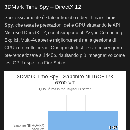
3DMark Time Spy – DirectX 12
Successivamente è stato introdotto il benchmark
Time
Spy
, che testa le prestazioni delle GPU sfruttando le API
Microsoft DirectX 12, con il supporto all’Async Computing,
Explicit Multi-Adapter e miglioramenti nella gestione di
CPU con molti thread. Con questo test, le scene vengono
pre-renderizzate a 1440p, risultando più impegnativo come
test GPU rispetto a Fire Strike:
3DMark Time Spy - Sapphire NITRO+ RX
6700 XT
Qualità massima, higher is better
Sapphire NITRO+ RX
9 437
9 437
6700 XT