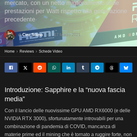
mercato, con un netto miglioramento delle
prestazioni per Watt rispetto alla generazione
precedente
di
Ciro Sdino
17 Marzo 2021
Home
Reviews
Schede Video
Introduzione: Sapphire e la “nuova fascia
media”
Con il lancio delle nuovissime GPU AMD RX6000 (e delle
NVIDIA RTX 3000), sfortunatamente introvabili per una
combinazione di pandemia di COVID, mancanza di
materie prime ed il mining che è tornato a ruggire forte, non