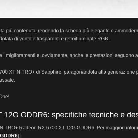
 più contenuta, rendendo la scheda più elegante e ammoderna
dotata di ventole trasparenti e retroilluminate RGB.
me i miglioramenti e, ovviamente, anche le prestazioni seguono a
6700 XT NITRO+ di Sapphire, paragonandola alla generazione pre
passate.
 One!
12G GDDR6: specifiche tecniche e de
e NITRO+ Radeon RX 6700 XT 12G GDDR6. Per maggiori informazion
G GDDR6
):