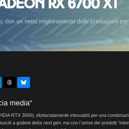
Radeon RX 6700 XT
, con un netto miglioramento delle prestazioni per
cia media”
DIA RTX 3000), sfortunatamente introvabili per una combinazi
riusciti a godere della next gen, ma con l’arrivo dei prodotti “in