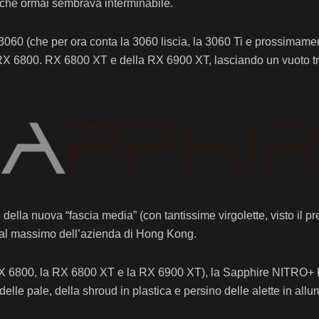
el che ormai sembrava interminabile.
060 (che per ora conta la 3060 liscia, la 3060 Ti e prossimame
RX 6800. RX 6800 XT e della RX 6900 XT, lasciando un vuoto tra
ella nuova “fascia media” (con tantissime virgolette, visto il p
i al massimo dell’azienda di Hong Kong.
a RX 6800, la RX 6800 XT e la RX 6900 XT), la Sapphire NITRO+ 
elle pale, della shroud in plastica e persino delle alette in all