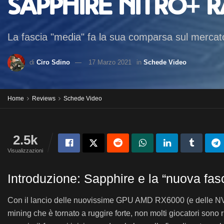
Sapphire NITRO+ 
La fascia "media" fa la sua comparsa sul mercato
di
Ciro Sdino
17 Marzo 2021
in
Schede Video
Home
Reviews
Schede Video
2.5k
Visualizzazioni
Introduzione: Sapphire e la “nuova fas
Con il lancio delle nuovissime GPU AMD RX6000 (e delle NVI
mining che è tornato a ruggire forte, non molti giocatori sono 