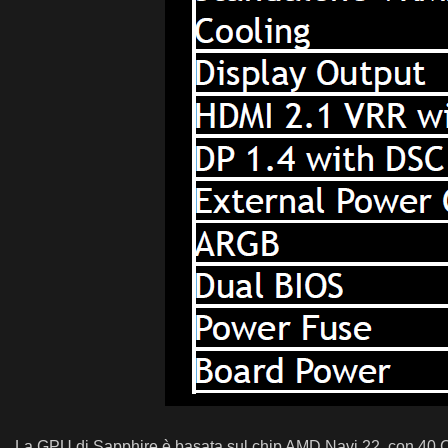
La GPU di Sapphire è basata sul chip AMD Navi 22, con 40 CU 