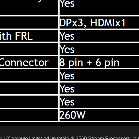
(Compute Units) ed un totale di 2560 Stream Processors, la ste