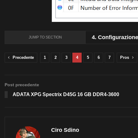
4.
Configurazione 
JUMP TO SECTION
Precedente
1
2
3
4
5
6
7
Pros
Post precedente
ADATA XPG Spectrix D45G 16 GB DDR4-3600
Ciro Sdino