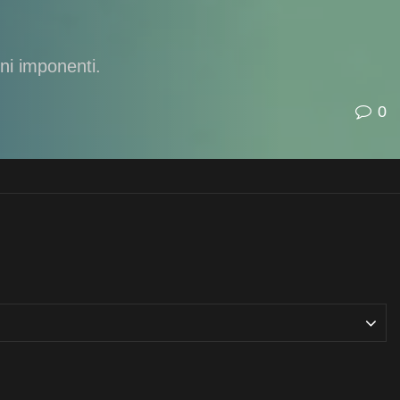
ni imponenti.
0